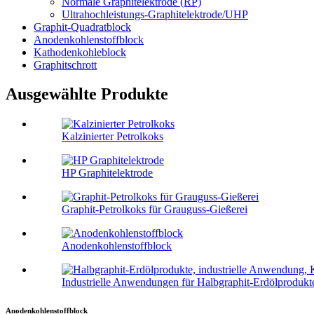
Normale Graphitelektrode (RP)
Ultrahochleistungs-Graphitelektrode/UHP
Graphit-Quadratblock
Anodenkohlenstoffblock
Kathodenkohleblock
Graphitschrott
Ausgewählte Produkte
Kalzinierter Petrolkoks
HP Graphitelektrode
Graphit-Petrolkoks für Grauguss-Gießerei
Anodenkohlenstoffblock
Industrielle Anwendungen für Halbgraphit-Erdölprodukte
Anodenkohlenstoffblock