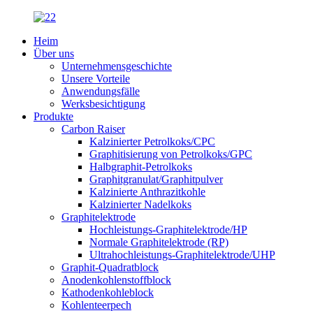
Heim
Über uns
Unternehmensgeschichte
Unsere Vorteile
Anwendungsfälle
Werksbesichtigung
Produkte
Carbon Raiser
Kalzinierter Petrolkoks/CPC
Graphitisierung von Petrolkoks/GPC
Halbgraphit-Petrolkoks
Graphitgranulat/Graphitpulver
Kalzinierte Anthrazitkohle
Kalzinierter Nadelkoks
Graphitelektrode
Hochleistungs-Graphitelektrode/HP
Normale Graphitelektrode (RP)
Ultrahochleistungs-Graphitelektrode/UHP
Graphit-Quadratblock
Anodenkohlenstoffblock
Kathodenkohleblock
Kohlenteerpech