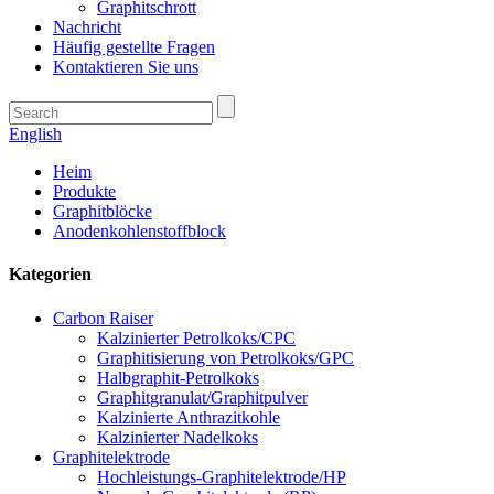
Graphitschrott
Nachricht
Häufig gestellte Fragen
Kontaktieren Sie uns
English
Heim
Produkte
Graphitblöcke
Anodenkohlenstoffblock
Kategorien
Carbon Raiser
Kalzinierter Petrolkoks/CPC
Graphitisierung von Petrolkoks/GPC
Halbgraphit-Petrolkoks
Graphitgranulat/Graphitpulver
Kalzinierte Anthrazitkohle
Kalzinierter Nadelkoks
Graphitelektrode
Hochleistungs-Graphitelektrode/HP