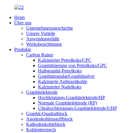
Heim
Über uns
Unternehmensgeschichte
Unsere Vorteile
Anwendungsfälle
Werksbesichtigung
Produkte
Carbon Raiser
Kalzinierter Petrolkoks/CPC
Graphitisierung von Petrolkoks/GPC
Halbgraphit-Petrolkoks
Graphitgranulat/Graphitpulver
Kalzinierte Anthrazitkohle
Kalzinierter Nadelkoks
Graphitelektrode
Hochleistungs-Graphitelektrode/HP
Normale Graphitelektrode (RP)
Ultrahochleistungs-Graphitelektrode/UHP
Graphit-Quadratblock
Anodenkohlenstoffblock
Kathodenkohleblock
Kohlenteerpech