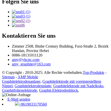
Folgen Sie uns
Kontaktieren Sie uns
Zimmer 2508, Binhe Century Building, Fuxi-Straße 2, Bezirk
Handan, Provinz Hebei
0086-18131011120
amy@ykcpc.com
amy_graphite@163.com
© Copyright - 2010-2025: Alle Rechte vorbehalten.
Top-Produkte
-
Sitemap
-
AMP Mobile
Graphitelektrodenanlage
,
Graphitelektrode mit voreingestelltem
Nippel
,
Graphitelektrodenplatte
,
Graphitelektrode mit Nadelkoks
,
Graphitfolienelektrode
,
Graphit-Elektrodenblock
,
E-Mail senden
+8619033170560