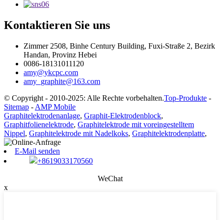
Kontaktieren Sie uns
Zimmer 2508, Binhe Century Building, Fuxi-Straße 2, Bezirk
Handan, Provinz Hebei
0086-18131011120
amy@ykcpc.com
amy_graphite@163.com
© Copyright - 2010-2025: Alle Rechte vorbehalten.
Top-Produkte
-
Sitemap
-
AMP Mobile
Graphitelektrodenanlage
,
Graphit-Elektrodenblock
,
Graphitfolienelektrode
,
Graphitelektrode mit voreingestelltem
Nippel
,
Graphitelektrode mit Nadelkoks
,
Graphitelektrodenplatte
,
E-Mail senden
+8619033170560
WeChat
x