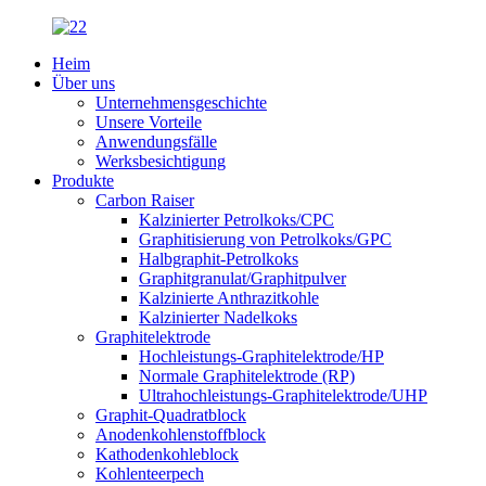
Heim
Über uns
Unternehmensgeschichte
Unsere Vorteile
Anwendungsfälle
Werksbesichtigung
Produkte
Carbon Raiser
Kalzinierter Petrolkoks/CPC
Graphitisierung von Petrolkoks/GPC
Halbgraphit-Petrolkoks
Graphitgranulat/Graphitpulver
Kalzinierte Anthrazitkohle
Kalzinierter Nadelkoks
Graphitelektrode
Hochleistungs-Graphitelektrode/HP
Normale Graphitelektrode (RP)
Ultrahochleistungs-Graphitelektrode/UHP
Graphit-Quadratblock
Anodenkohlenstoffblock
Kathodenkohleblock
Kohlenteerpech