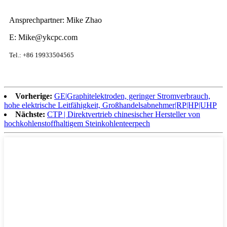
Ansprechpartner: Mike Zhao
E: Mike@ykcpc.com
Tel.: +86 19933504565
Vorherige:
GE|Graphitelektroden, geringer Stromverbrauch,
hohe elektrische Leitfähigkeit, Großhandelsabnehmer|RP|HP|UHP
Nächste:
CTP | Direktvertrieb chinesischer Hersteller von
hochkohlenstoffhaltigem Steinkohlenteerpech