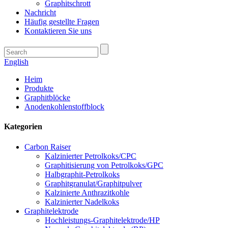
Graphitschrott
Nachricht
Häufig gestellte Fragen
Kontaktieren Sie uns
English
Heim
Produkte
Graphitblöcke
Anodenkohlenstoffblock
Kategorien
Carbon Raiser
Kalzinierter Petrolkoks/CPC
Graphitisierung von Petrolkoks/GPC
Halbgraphit-Petrolkoks
Graphitgranulat/Graphitpulver
Kalzinierte Anthrazitkohle
Kalzinierter Nadelkoks
Graphitelektrode
Hochleistungs-Graphitelektrode/HP