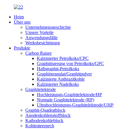
Heim
Über uns
Unternehmensgeschichte
Unsere Vorteile
Anwendungsfälle
Werksbesichtigung
Produkte
Carbon Raiser
Kalzinierter Petrolkoks/CPC
Graphitisierung von Petrolkoks/GPC
Halbgraphit-Petrolkoks
Graphitgranulat/Graphitpulver
Kalzinierte Anthrazitkohle
Kalzinierter Nadelkoks
Graphitelektrode
Hochleistungs-Graphitelektrode/HP
Normale Graphitelektrode (RP)
Ultrahochleistungs-Graphitelektrode/UHP
Graphit-Quadratblock
Anodenkohlenstoffblock
Kathodenkohleblock
Kohlenteerpech