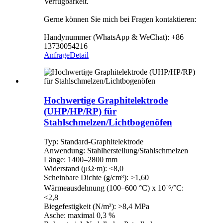
Verfügbarkeit.
Gerne können Sie mich bei Fragen kontaktieren:
Handynummer (WhatsApp & WeChat): +86
13730054216
Anfrage
Detail
Hochwertige Graphitelektrode
(UHP/HP/RP) für
Stahlschmelzen/Lichtbogenöfen
Typ: Standard-Graphitelektrode
Anwendung: Stahlherstellung/Stahlschmelzen
Länge: 1400–2800 mm
Widerstand (μΩ·m): <8,0
Scheinbare Dichte (g/cm³): >1,60
Wärmeausdehnung (100–600 °C) x 10⁻⁶/°C:
<2,8
Biegefestigkeit (N/m²): >8,4 MPa
Asche: maximal 0,3 %