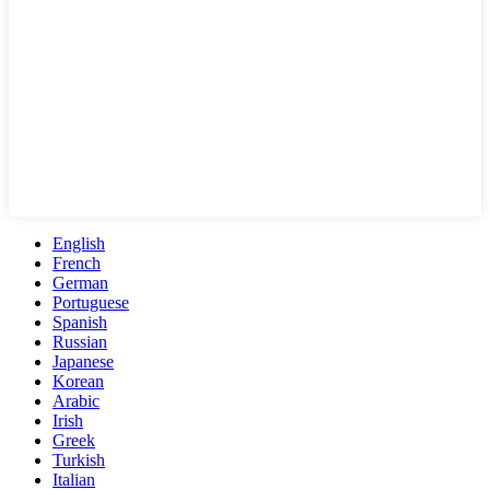
English
French
German
Portuguese
Spanish
Russian
Japanese
Korean
Arabic
Irish
Greek
Turkish
Italian