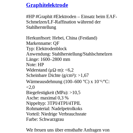
Graphitelektrode
#HP #Graphit #Elektroden – Einsatz beim EAF-
Schmelzen/LF-Raffination während der
Stahlherstellung
Herkunftsort: Hebei, China (Festland)
Markenname: QF
Typ: Elektrodenblock
Anwendung: Stahlherstellung/Stahlschmelzen
Länge: 1600–2800 mm
Note: HP
Widerstand (μΩ·m): <6,2
Scheinbare Dichte (g/cm³): >1,67
Wärmeausdehnung (100–600 °C) x 10⁻⁶/°C:
<2,0
Biegefestigkeit (MPa): >10,5
Asche: maximal 0,3 %
Nippeltyp: 3TPI/4TPI/4TPIL
Rohmaterial: Nadelpetrolkoks
Vorteil: Niedrige Verbrauchsrate
Farbe: Schwarzgrau
Wir freuen uns über ernsthafte Anfragen von