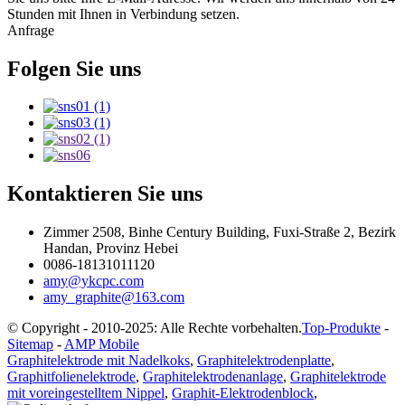
Stunden mit Ihnen in Verbindung setzen.
Anfrage
Folgen Sie uns
Kontaktieren Sie uns
Zimmer 2508, Binhe Century Building, Fuxi-Straße 2, Bezirk
Handan, Provinz Hebei
0086-18131011120
amy@ykcpc.com
amy_graphite@163.com
© Copyright - 2010-2025: Alle Rechte vorbehalten.
Top-Produkte
-
Sitemap
-
AMP Mobile
Graphitelektrode mit Nadelkoks
,
Graphitelektrodenplatte
,
Graphitfolienelektrode
,
Graphitelektrodenanlage
,
Graphitelektrode
mit voreingestelltem Nippel
,
Graphit-Elektrodenblock
,