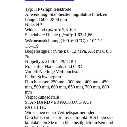
Typ: HP Graphitelektrode
Anwendung: Stahlherstellung/Stahlschmelzen
Länge: 1600–2800 mm
Note: HP
Widerstand (μΩ·m): 5,8–6,6
Scheinbare Dichte (g/cm³): 1,62–1,66
Wärmeausdehnung (100–600 °C) x 10⁻⁶/°C:
1,6–1,9
Biegefestigkeit (N/m²): 8–12 MPa, AS: max. 0,3
%
Nippeltyp: 3TPI/4TPI/4TPIL
Rohstoffe: Nadelkoks und CPC
Vorteil: Niedrige Verbrauchsrate
Farbe: Schwarzgrau
Durchmesser: 250 mm, 300 mm, 400 mm, 450
mm, 500 mm, 600 mm, 650 mm, 700 mm, 800
mm
Verpackungsdetails:
STANDARDVERPACKUNG AUF
PALETTE.
Wir suchen einen Vertriebspartner oder
Geschäftspartner für unser Produkt. Bei Interesse
kontaktieren Sie mich bitte bezüglich Preisen und