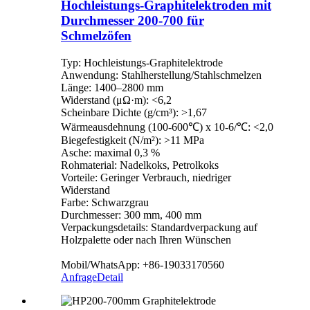
Hochleistungs-Graphitelektroden mit
Durchmesser 200-700 für
Schmelzöfen
Typ: Hochleistungs-Graphitelektrode
Anwendung: Stahlherstellung/Stahlschmelzen
Länge: 1400–2800 mm
Widerstand (μΩ·m): <6,2
Scheinbare Dichte (g/cm³): >1,67
Wärmeausdehnung (100-600℃) x 10-6/℃: <2,0
Biegefestigkeit (N/m²): >11 MPa
Asche: maximal 0,3 %
Rohmaterial: Nadelkoks, Petrolkoks
Vorteile: Geringer Verbrauch, niedriger
Widerstand
Farbe: Schwarzgrau
Durchmesser: 300 mm, 400 mm
Verpackungsdetails: Standardverpackung auf
Holzpalette oder nach Ihren Wünschen
Mobil/WhatsApp: +86-19033170560
Anfrage
Detail