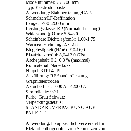
Modellnummer: 75–700 mm
Typ: Elektrodenpaste
Anwendung: Stahlherstellung/EAF-
Schmelzen/LF-Raffination
Länge: 1400–2600 mm
Leistungsklasse: RP (Normale Leistung)
Widerstand (μΩ·m): 5,5–8,0
Scheinbare Dichte (g/cm3): 1,60-1,75
Wärmeausdehnung: 2,7–2,8
Biegefestigkeit (N/m²): 7,0-16,0
Elastizitätsmodul: 8,0–12,0 GPa
Aschegehalt: 0,2–0,3 % (maximal)
Rohmaterial: Nadelkoks
Nippel: 3TPI 4TPI
Ausführung: RP Standardleistung
Graphitelektroden
Aktuelle Last: 1000 A - 42000 A
Stromdichte: 9-31
Farbe: Grau Schwarz
Verpackungsdetails:
STANDARDVERPACKUNG AUF
PALETTE.
Anwendung: Hauptsächlich verwendet für
Elektrolichtbogenöfen zum Schmelzen von