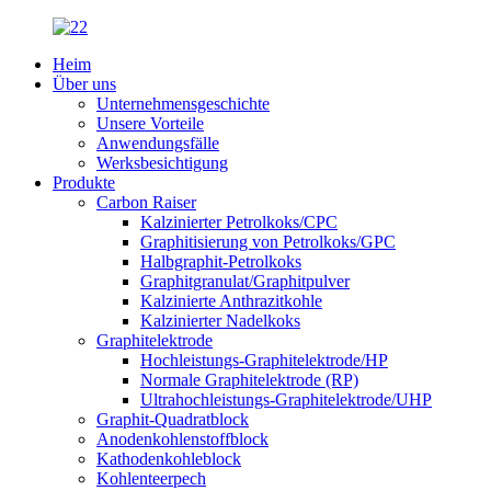
Heim
Über uns
Unternehmensgeschichte
Unsere Vorteile
Anwendungsfälle
Werksbesichtigung
Produkte
Carbon Raiser
Kalzinierter Petrolkoks/CPC
Graphitisierung von Petrolkoks/GPC
Halbgraphit-Petrolkoks
Graphitgranulat/Graphitpulver
Kalzinierte Anthrazitkohle
Kalzinierter Nadelkoks
Graphitelektrode
Hochleistungs-Graphitelektrode/HP
Normale Graphitelektrode (RP)
Ultrahochleistungs-Graphitelektrode/UHP
Graphit-Quadratblock
Anodenkohlenstoffblock
Kathodenkohleblock
Kohlenteerpech