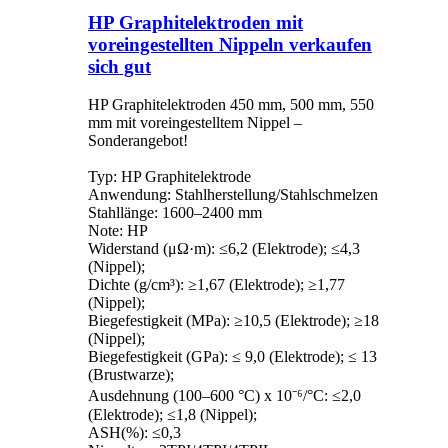
HP Graphitelektroden mit
voreingestellten Nippeln verkaufen
sich gut
HP Graphitelektroden 450 mm, 500 mm, 550
mm mit voreingestelltem Nippel –
Sonderangebot!
Typ: HP Graphitelektrode
Anwendung: Stahlherstellung/Stahlschmelzen
Stahllänge: 1600–2400 mm
Note: HP
Widerstand (μΩ·m): ≤6,2 (Elektrode); ≤4,3
(Nippel);
Dichte (g/cm³): ≥1,67 (Elektrode); ≥1,77
(Nippel);
Biegefestigkeit (MPa): ≥10,5 (Elektrode); ≥18
(Nippel);
Biegefestigkeit (GPa): ≤ 9,0 (Elektrode); ≤ 13
(Brustwarze);
Ausdehnung (100–600 °C) x 10⁻⁶/°C: ≤2,0
(Elektrode); ≤1,8 (Nippel);
ASH(%): ≤0,3