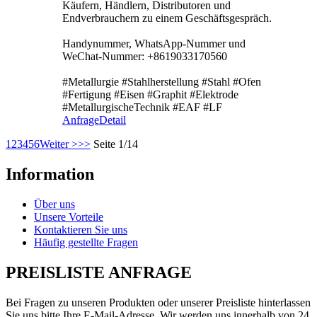
Käufern, Händlern, Distributoren und
Endverbrauchern zu einem Geschäftsgespräch.
Handynummer, WhatsApp-Nummer und
WeChat-Nummer: +8619033170560
#Metallurgie #Stahlherstellung #Stahl #Ofen
#Fertigung #Eisen #Graphit #Elektrode
#MetallurgischeTechnik #EAF #LF
Anfrage
Detail
1
2
3
4
5
6
Weiter >
>>
Seite 1/14
Information
Über uns
Unsere Vorteile
Kontaktieren Sie uns
Häufig gestellte Fragen
PREISLISTE ANFRAGE
Bei Fragen zu unseren Produkten oder unserer Preisliste hinterlassen
Sie uns bitte Ihre E-Mail-Adresse. Wir werden uns innerhalb von 24