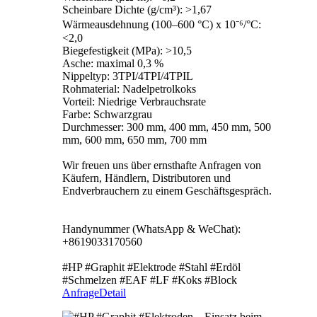
Scheinbare Dichte (g/cm³): >1,67
Wärmeausdehnung (100–600 °C) x 10⁻⁶/°C:
<2,0
Biegefestigkeit (MPa): >10,5
Asche: maximal 0,3 %
Nippeltyp: 3TPI/4TPI/4TPIL
Rohmaterial: Nadelpetrolkoks
Vorteil: Niedrige Verbrauchsrate
Farbe: Schwarzgrau
Durchmesser: 300 mm, 400 mm, 450 mm, 500
mm, 600 mm, 650 mm, 700 mm
Wir freuen uns über ernsthafte Anfragen von
Käufern, Händlern, Distributoren und
Endverbrauchern zu einem Geschäftsgespräch.
Handynummer (WhatsApp & WeChat):
+8619033170560
#HP #Graphit #Elektrode #Stahl #Erdöl
#Schmelzen #EAF #LF #Koks #Block
Anfrage
Detail