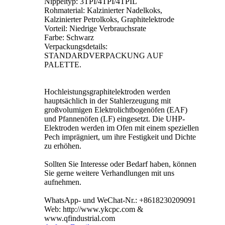
Nippeltyp: 3TPI/4TPI/4TPIL
Rohmaterial: Kalzinierter Nadelkoks,
Kalzinierter Petrolkoks, Graphitelektrode
Vorteil: Niedrige Verbrauchsrate
Farbe: Schwarz
Verpackungsdetails:
STANDARDVERPACKUNG AUF
PALETTE.
Hochleistungsgraphitelektroden werden
hauptsächlich in der Stahlerzeugung mit
großvolumigen Elektrolichtbogenöfen (EAF)
und Pfannenöfen (LF) eingesetzt. Die UHP-
Elektroden werden im Ofen mit einem speziellen
Pech imprägniert, um ihre Festigkeit und Dichte
zu erhöhen.
Sollten Sie Interesse oder Bedarf haben, können
Sie gerne weitere Verhandlungen mit uns
aufnehmen.
WhatsApp- und WeChat-Nr.: +8618230209091
Web: http://www.ykcpc.com &
www.qfindustrial.com