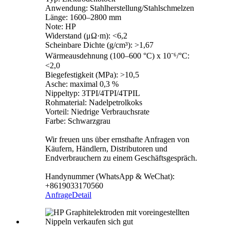
Anwendung: Stahlherstellung/Stahlschmelzen
Länge: 1600–2800 mm
Note: HP
Widerstand (μΩ·m): <6,2
Scheinbare Dichte (g/cm³): >1,67
Wärmeausdehnung (100–600 °C) x 10⁻⁶/°C:
<2,0
Biegefestigkeit (MPa): >10,5
Asche: maximal 0,3 %
Nippeltyp: 3TPI/4TPI/4TPIL
Rohmaterial: Nadelpetrolkoks
Vorteil: Niedrige Verbrauchsrate
Farbe: Schwarzgrau
Wir freuen uns über ernsthafte Anfragen von
Käufern, Händlern, Distributoren und
Endverbrauchern zu einem Geschäftsgespräch.
Handynummer (WhatsApp & WeChat):
+8619033170560
Anfrage
Detail