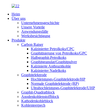
Heim
Über uns
Unternehmensgeschichte
Unsere Vorteile
Anwendungsfälle
Werksbesichtigung
Produkte
Carbon Raiser
Kalzinierter Petrolkoks/CPC
Graphitisierung von Petrolkoks/GPC
Halbgraphit-Petrolkoks
Graphitgranulat/Graphitpulver
Kalzinierte Anthrazitkohle
Kalzinierter Nadelkoks
Graphitelektrode
Hochleistungs-Graphitelektrode/HP
Normale Graphitelektrode (RP)
Ultrahochleistungs-Graphitelektrode/UHP
Graphit-Quadratblock
Anodenkohlenstoffblock
Kathodenkohleblock
Kohlenteerpech