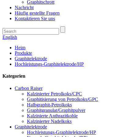
Graphitschrott
Nachricht
Häufig gestellte Fragen
Kontaktieren Sie uns
English
Heim
Produkte
Graphitelektrode
Hochleistungs-Graphitelektrode/HP
Kategorien
Carbon Raiser
Kalzinierter Petrolkoks/CPC
Graphitisierung von Petrolkoks/GPC
Halbgraphit-Petrolkoks
Graphitgranulat/Graphitpulver
Kalzinierte Anthrazitkohle
Kalzinierter Nadelkoks
Graphitelektrode
Hochleistungs-Graphitelektrode/HP