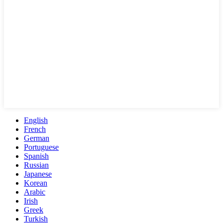
English
French
German
Portuguese
Spanish
Russian
Japanese
Korean
Arabic
Irish
Greek
Turkish