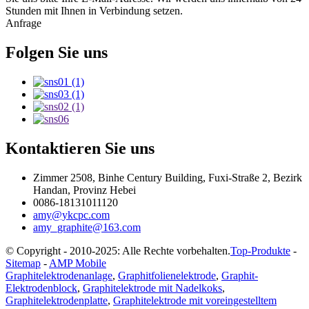
Stunden mit Ihnen in Verbindung setzen.
Anfrage
Folgen Sie uns
Kontaktieren Sie uns
Zimmer 2508, Binhe Century Building, Fuxi-Straße 2, Bezirk
Handan, Provinz Hebei
0086-18131011120
amy@ykcpc.com
amy_graphite@163.com
© Copyright - 2010-2025: Alle Rechte vorbehalten.
Top-Produkte
-
Sitemap
-
AMP Mobile
Graphitelektrodenanlage
,
Graphitfolienelektrode
,
Graphit-
Elektrodenblock
,
Graphitelektrode mit Nadelkoks
,
Graphitelektrodenplatte
,
Graphitelektrode mit voreingestelltem