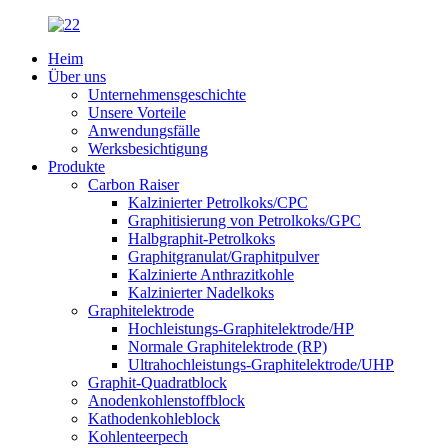
Heim
Über uns
Unternehmensgeschichte
Unsere Vorteile
Anwendungsfälle
Werksbesichtigung
Produkte
Carbon Raiser
Kalzinierter Petrolkoks/CPC
Graphitisierung von Petrolkoks/GPC
Halbgraphit-Petrolkoks
Graphitgranulat/Graphitpulver
Kalzinierte Anthrazitkohle
Kalzinierter Nadelkoks
Graphitelektrode
Hochleistungs-Graphitelektrode/HP
Normale Graphitelektrode (RP)
Ultrahochleistungs-Graphitelektrode/UHP
Graphit-Quadratblock
Anodenkohlenstoffblock
Kathodenkohleblock
Kohlenteerpech