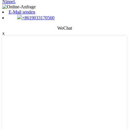
Nippel
,
E-Mail senden
+8619033170560
WeChat
x