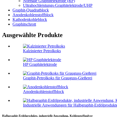
Normale Graphitelektrode (RP)
Ultrahochleistungs-Graphitelektrode/UHP
Graphit-Quadratblock
Anodenkohlenstoffblock
Kathodenkohleblock
Graphitschrott
Ausgewählte Produkte
Kalzinierter Petrolkoks
HP Graphitelektrode
Graphit-Petrolkoks für Grauguss-Gießerei
Anodenkohlenstoffblock
Industrielle Anwendungen für Halbgraphit-Erdölprodukte
Halbgraphit-Erdölprodukte, industrielle Anwendung, Kohlenstoffpulver