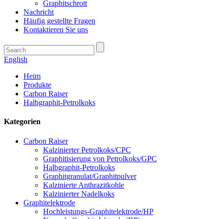
Graphitschrott
Nachricht
Häufig gestellte Fragen
Kontaktieren Sie uns
English
Heim
Produkte
Carbon Raiser
Halbgraphit-Petrolkoks
Kategorien
Carbon Raiser
Kalzinierter Petrolkoks/CPC
Graphitisierung von Petrolkoks/GPC
Halbgraphit-Petrolkoks
Graphitgranulat/Graphitpulver
Kalzinierte Anthrazitkohle
Kalzinierter Nadelkoks
Graphitelektrode
Hochleistungs-Graphitelektrode/HP