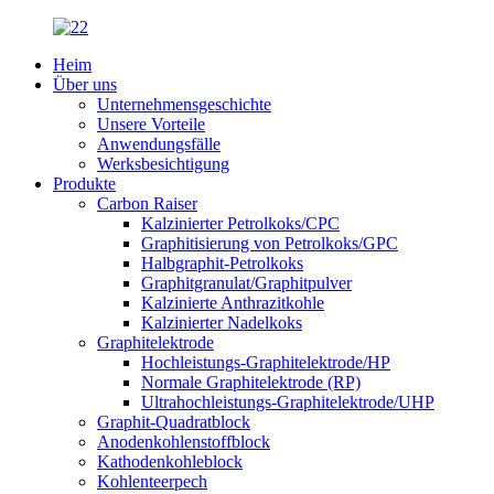
Heim
Über uns
Unternehmensgeschichte
Unsere Vorteile
Anwendungsfälle
Werksbesichtigung
Produkte
Carbon Raiser
Kalzinierter Petrolkoks/CPC
Graphitisierung von Petrolkoks/GPC
Halbgraphit-Petrolkoks
Graphitgranulat/Graphitpulver
Kalzinierte Anthrazitkohle
Kalzinierter Nadelkoks
Graphitelektrode
Hochleistungs-Graphitelektrode/HP
Normale Graphitelektrode (RP)
Ultrahochleistungs-Graphitelektrode/UHP
Graphit-Quadratblock
Anodenkohlenstoffblock
Kathodenkohleblock
Kohlenteerpech