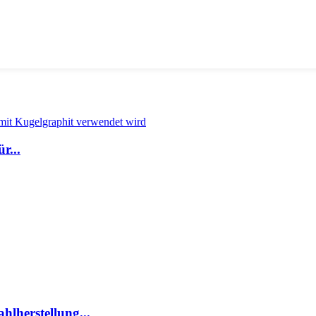
r...
hlherstellung...