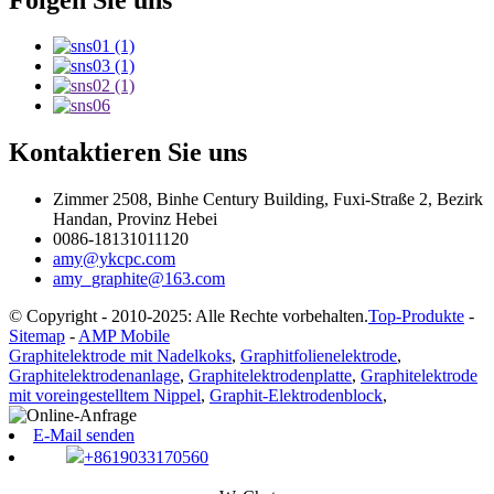
Kontaktieren Sie uns
Zimmer 2508, Binhe Century Building, Fuxi-Straße 2, Bezirk
Handan, Provinz Hebei
0086-18131011120
amy@ykcpc.com
amy_graphite@163.com
© Copyright - 2010-2025: Alle Rechte vorbehalten.
Top-Produkte
-
Sitemap
-
AMP Mobile
Graphitelektrode mit Nadelkoks
,
Graphitfolienelektrode
,
Graphitelektrodenanlage
,
Graphitelektrodenplatte
,
Graphitelektrode
mit voreingestelltem Nippel
,
Graphit-Elektrodenblock
,
E-Mail senden
+8619033170560