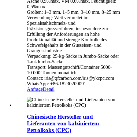
Asche 0,5%max, VM 0,6%max, Feuchtigkeit:
0,5%max
Größen: 1–3 mm, 1–5 mm, 3–10 mm, 8–25 mm
Verwendung: Weit verbreitet im
Spezialstahlschmelz- und
Präzisionsgussverfahren, insbesondere zur
Erfüllung der Anforderungen an hohe
Produktqualität und strenge Kontrolle des
Schwefelgehalts in der Gusseisen- und
Graugussindustrie.
Verpackung: 25-kg-Säcke in Jumbo-Säcke oder
1-mt-Jumbo-Säcke
Transport: Massengutschiff/Container 5000-
10.000 Tonnen monatlich
Contact: iris@qfcarbon.com/iris@ykcpc.com
WhatsApp: +86-18230209091
Anfrage
Detail
Chinesische Hersteller und
Lieferanten von kalziniertem
Petrolkoks (CPC)