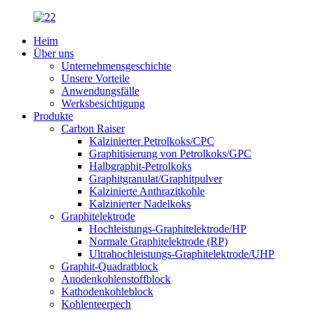
Heim
Über uns
Unternehmensgeschichte
Unsere Vorteile
Anwendungsfälle
Werksbesichtigung
Produkte
Carbon Raiser
Kalzinierter Petrolkoks/CPC
Graphitisierung von Petrolkoks/GPC
Halbgraphit-Petrolkoks
Graphitgranulat/Graphitpulver
Kalzinierte Anthrazitkohle
Kalzinierter Nadelkoks
Graphitelektrode
Hochleistungs-Graphitelektrode/HP
Normale Graphitelektrode (RP)
Ultrahochleistungs-Graphitelektrode/UHP
Graphit-Quadratblock
Anodenkohlenstoffblock
Kathodenkohleblock
Kohlenteerpech