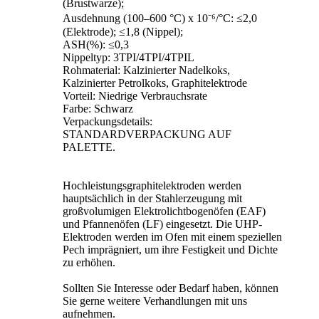
(Brustwarze);
Ausdehnung (100–600 °C) x 10⁻⁶/°C: ≤2,0
(Elektrode); ≤1,8 (Nippel);
ASH(%): ≤0,3
Nippeltyp: 3TPI/4TPI/4TPIL
Rohmaterial: Kalzinierter Nadelkoks,
Kalzinierter Petrolkoks, Graphitelektrode
Vorteil: Niedrige Verbrauchsrate
Farbe: Schwarz
Verpackungsdetails:
STANDARDVERPACKUNG AUF
PALETTE.
Hochleistungsgraphitelektroden werden
hauptsächlich in der Stahlerzeugung mit
großvolumigen Elektrolichtbogenöfen (EAF)
und Pfannenöfen (LF) eingesetzt. Die UHP-
Elektroden werden im Ofen mit einem speziellen
Pech imprägniert, um ihre Festigkeit und Dichte
zu erhöhen.
Sollten Sie Interesse oder Bedarf haben, können
Sie gerne weitere Verhandlungen mit uns
aufnehmen.