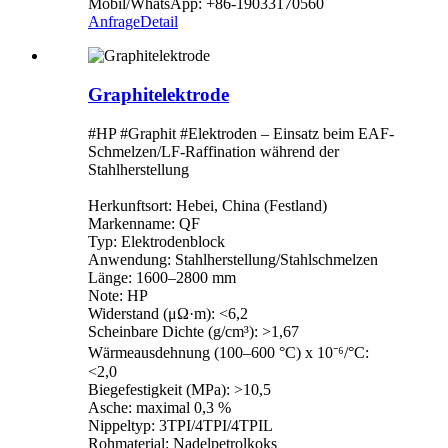
Mobil/WhatsApp: +86-19033170560
Anfrage
Detail
Graphitelektrode
#HP #Graphit #Elektroden – Einsatz beim EAF-
Schmelzen/LF-Raffination während der
Stahlherstellung
Herkunftsort: Hebei, China (Festland)
Markenname: QF
Typ: Elektrodenblock
Anwendung: Stahlherstellung/Stahlschmelzen
Länge: 1600–2800 mm
Note: HP
Widerstand (μΩ·m): <6,2
Scheinbare Dichte (g/cm³): >1,67
Wärmeausdehnung (100–600 °C) x 10⁻⁶/°C:
<2,0
Biegefestigkeit (MPa): >10,5
Asche: maximal 0,3 %
Nippeltyp: 3TPI/4TPI/4TPIL
Rohmaterial: Nadelpetrolkoks