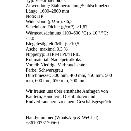
Typ: Elektrodenblock
Anwendung: Stahlherstellung/Stahlschmelzen
Länge: 1600–2800 mm
Note: HP
Widerstand (μΩ·m): <6,2
Scheinbare Dichte (g/cm³): >1,67
Wärmeausdehnung (100–600 °C) x 10⁻⁶/°C:
<2,0
Biegefestigkeit (MPa): >10,5
Asche: maximal 0,3 %
Nippeltyp: 3TPI/4TPI/4TPIL
Rohmaterial: Nadelpetrolkoks
Vorteil: Niedrige Verbrauchsrate
Farbe: Schwarzgrau
Durchmesser: 300 mm, 400 mm, 450 mm, 500
mm, 600 mm, 650 mm, 700 mm
Wir freuen uns über ernsthafte Anfragen von
Käufern, Händlern, Distributoren und
Endverbrauchern zu einem Geschäftsgespräch.
Handynummer (WhatsApp & WeChat):
+8619033170560