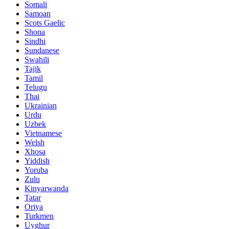
Somali
Samoan
Scots Gaelic
Shona
Sindhi
Sundanese
Swahili
Tajik
Tamil
Telugu
Thai
Ukrainian
Urdu
Uzbek
Vietnamese
Welsh
Xhosa
Yiddish
Yoruba
Zulu
Kinyarwanda
Tatar
Oriya
Turkmen
Uyghur