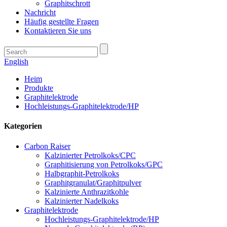
Graphitschrott
Nachricht
Häufig gestellte Fragen
Kontaktieren Sie uns
English
Heim
Produkte
Graphitelektrode
Hochleistungs-Graphitelektrode/HP
Kategorien
Carbon Raiser
Kalzinierter Petrolkoks/CPC
Graphitisierung von Petrolkoks/GPC
Halbgraphit-Petrolkoks
Graphitgranulat/Graphitpulver
Kalzinierte Anthrazitkohle
Kalzinierter Nadelkoks
Graphitelektrode
Hochleistungs-Graphitelektrode/HP