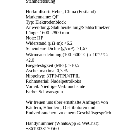
Stahlherstellung
Herkunftsort: Hebei, China (Festland)
Markenname: QF
Typ: Elektrodenblock
Anwendung: Stahlherstellung/Stahlschmelzen
Länge: 1600–2800 mm
Note: HP
Widerstand (μΩ·m): <6,2
Scheinbare Dichte (g/cm³): >1,67
Wärmeausdehnung (100–600 °C) x 10⁻⁶/°C:
<2,0
Biegefestigkeit (MPa): >10,5
Asche: maximal 0,3 %
Nippeltyp: 3TPI/4TPI/4TPIL
Rohmaterial: Nadelpetrolkoks
Vorteil: Niedrige Verbrauchsrate
Farbe: Schwarzgrau
Wir freuen uns über ernsthafte Anfragen von
Käufern, Händlern, Distributoren und
Endverbrauchern zu einem Geschäftsgespräch.
Handynummer (WhatsApp & WeChat):
+8619033170560