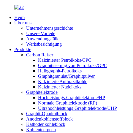
Heim
Über uns
Unternehmensgeschichte
Unsere Vorteile
Anwendungsfälle
Werksbesichtigung
Produkte
Carbon Raiser
Kalzinierter Petrolkoks/CPC
Graphitisierung von Petrolkoks/GPC
Halbgraphit-Petrolkoks
Graphitgranulat/Graphitpulver
Kalzinierte Anthrazitkohle
Kalzinierter Nadelkoks
Graphitelektrode
Hochleistungs-Graphitelektrode/HP
Normale Graphitelektrode (RP)
Ultrahochleistungs-Graphitelektrode/UHP
Graphit-Quadratblock
Anodenkohlenstoffblock
Kathodenkohleblock
Kohlenteerpech