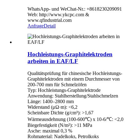
WhatsApp- und WeChat-Nr.: +8618230209091
Web: http://www.ykcpc.com &
www.qfindustrial.com
Anfrage
Detail
Hochleistungs-Graphitelektroden
arbeiten in EAF/LF
Qualitätsprüfung für chinesische Hochleistungs-
Graphitelektroden mit einem Durchmesser von
200-700 mm für Schmelzöfen
Typ: Hochleistungs-Graphitelektrode
Anwendung: Stahlherstellung/Stahlschmelzen
Länge: 1400–2800 mm
Widerstand (μΩ·m): <6,2
Scheinbare Dichte (g/cm³): >1,67
Wärmeausdehnung (100-600℃) x 10-6/℃: <2,0
Biegefestigkeit (N/m²): >11 MPa
Asche: maximal 0,3 %
Rohmaterial: Nadelkoks, Petrolkoks