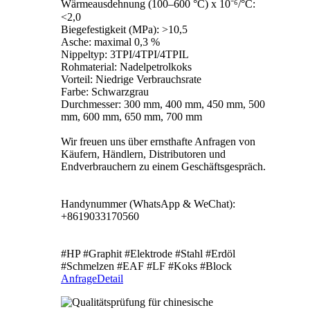
Wärmeausdehnung (100–600 °C) x 10⁻⁶/°C:
<2,0
Biegefestigkeit (MPa): >10,5
Asche: maximal 0,3 %
Nippeltyp: 3TPI/4TPI/4TPIL
Rohmaterial: Nadelpetrolkoks
Vorteil: Niedrige Verbrauchsrate
Farbe: Schwarzgrau
Durchmesser: 300 mm, 400 mm, 450 mm, 500
mm, 600 mm, 650 mm, 700 mm
Wir freuen uns über ernsthafte Anfragen von
Käufern, Händlern, Distributoren und
Endverbrauchern zu einem Geschäftsgespräch.
Handynummer (WhatsApp & WeChat):
+8619033170560
#HP #Graphit #Elektrode #Stahl #Erdöl
#Schmelzen #EAF #LF #Koks #Block
Anfrage
Detail