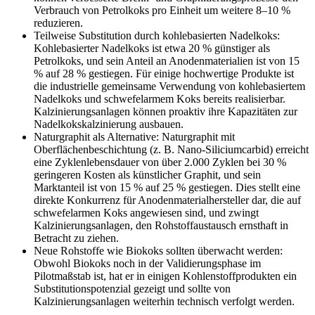
Verbrauch von Petrolkoks pro Einheit um weitere 8–10 %
reduzieren.
Teilweise Substitution durch kohlebasierten Nadelkoks:
Kohlebasierter Nadelkoks ist etwa 20 % günstiger als
Petrolkoks, und sein Anteil an Anodenmaterialien ist von 15
% auf 28 % gestiegen. Für einige hochwertige Produkte ist
die industrielle gemeinsame Verwendung von kohlebasiertem
Nadelkoks und schwefelarmem Koks bereits realisierbar.
Kalzinierungsanlagen können proaktiv ihre Kapazitäten zur
Nadelkokskalzinierung ausbauen.
Naturgraphit als Alternative: Naturgraphit mit
Oberflächenbeschichtung (z. B. Nano-Siliciumcarbid) erreicht
eine Zyklenlebensdauer von über 2.000 Zyklen bei 30 %
geringeren Kosten als künstlicher Graphit, und sein
Marktanteil ist von 15 % auf 25 % gestiegen. Dies stellt eine
direkte Konkurrenz für Anodenmaterialhersteller dar, die auf
schwefelarmen Koks angewiesen sind, und zwingt
Kalzinierungsanlagen, den Rohstoffaustausch ernsthaft in
Betracht zu ziehen.
Neue Rohstoffe wie Biokoks sollten überwacht werden:
Obwohl Biokoks noch in der Validierungsphase im
Pilotmaßstab ist, hat er in einigen Kohlenstoffprodukten ein
Substitutionspotenzial gezeigt und sollte von
Kalzinierungsanlagen weiterhin technisch verfolgt werden.