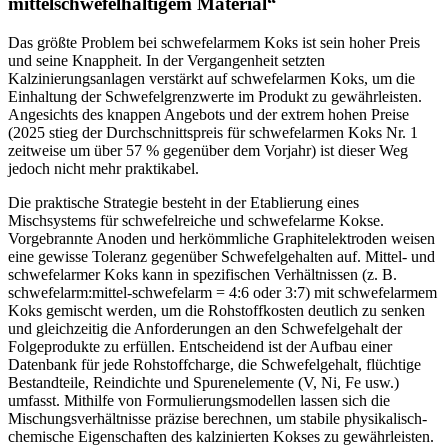
mittelschwefelhaltigem Material“
Das größte Problem bei schwefelarmem Koks ist sein hoher Preis
und seine Knappheit. In der Vergangenheit setzten
Kalzinierungsanlagen verstärkt auf schwefelarmen Koks, um die
Einhaltung der Schwefelgrenzwerte im Produkt zu gewährleisten.
Angesichts des knappen Angebots und der extrem hohen Preise
(2025 stieg der Durchschnittspreis für schwefelarmen Koks Nr. 1
zeitweise um über 57 % gegenüber dem Vorjahr) ist dieser Weg
jedoch nicht mehr praktikabel.
Die praktische Strategie besteht in der Etablierung eines
Mischsystems für schwefelreiche und schwefelarme Kokse.
Vorgebrannte Anoden und herkömmliche Graphitelektroden weisen
eine gewisse Toleranz gegenüber Schwefelgehalten auf. Mittel- und
schwefelarmer Koks kann in spezifischen Verhältnissen (z. B.
schwefelarm:mittel-schwefelarm = 4:6 oder 3:7) mit schwefelarmem
Koks gemischt werden, um die Rohstoffkosten deutlich zu senken
und gleichzeitig die Anforderungen an den Schwefelgehalt der
Folgeprodukte zu erfüllen. Entscheidend ist der Aufbau einer
Datenbank für jede Rohstoffcharge, die Schwefelgehalt, flüchtige
Bestandteile, Reindichte und Spurenelemente (V, Ni, Fe usw.)
umfasst. Mithilfe von Formulierungsmodellen lassen sich die
Mischungsverhältnisse präzise berechnen, um stabile physikalisch-
chemische Eigenschaften des kalzinierten Kokses zu gewährleisten.