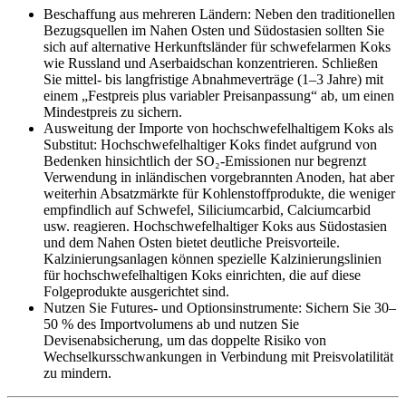
Beschaffung aus mehreren Ländern: Neben den traditionellen
Bezugsquellen im Nahen Osten und Südostasien sollten Sie
sich auf alternative Herkunftsländer für schwefelarmen Koks
wie Russland und Aserbaidschan konzentrieren. Schließen
Sie mittel- bis langfristige Abnahmeverträge (1–3 Jahre) mit
einem „Festpreis plus variabler Preisanpassung“ ab, um einen
Mindestpreis zu sichern.
Ausweitung der Importe von hochschwefelhaltigem Koks als
Substitut: Hochschwefelhaltiger Koks findet aufgrund von
Bedenken hinsichtlich der SO₂-Emissionen nur begrenzt
Verwendung in inländischen vorgebrannten Anoden, hat aber
weiterhin Absatzmärkte für Kohlenstoffprodukte, die weniger
empfindlich auf Schwefel, Siliciumcarbid, Calciumcarbid
usw. reagieren. Hochschwefelhaltiger Koks aus Südostasien
und dem Nahen Osten bietet deutliche Preisvorteile.
Kalzinierungsanlagen können spezielle Kalzinierungslinien
für hochschwefelhaltigen Koks einrichten, die auf diese
Folgeprodukte ausgerichtet sind.
Nutzen Sie Futures- und Optionsinstrumente: Sichern Sie 30–
50 % des Importvolumens ab und nutzen Sie
Devisenabsicherung, um das doppelte Risiko von
Wechselkursschwankungen in Verbindung mit Preisvolatilität
zu mindern.