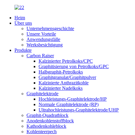
Heim
Über uns
Unternehmensgeschichte
Unsere Vorteile
Anwendungsfälle
Werksbesichtigung
Produkte
Carbon Raiser
Kalzinierter Petrolkoks/CPC
Graphitisierung von Petrolkoks/GPC
Halbgraphit-Petrolkoks
Graphitgranulat/Graphitpulver
Kalzinierte Anthrazitkohle
Kalzinierter Nadelkoks
Graphitelektrode
Hochleistungs-Graphitelektrode/HP
Normale Graphitelektrode (RP)
Ultrahochleistungs-Graphitelektrode/UHP
Graphit-Quadratblock
Anodenkohlenstoffblock
Kathodenkohleblock
Kohlenteerpech