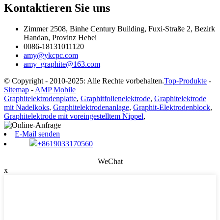
Kontaktieren Sie uns
Zimmer 2508, Binhe Century Building, Fuxi-Straße 2, Bezirk
Handan, Provinz Hebei
0086-18131011120
amy@ykcpc.com
amy_graphite@163.com
© Copyright - 2010-2025: Alle Rechte vorbehalten.
Top-Produkte
-
Sitemap
-
AMP Mobile
Graphitelektrodenplatte
,
Graphitfolienelektrode
,
Graphitelektrode
mit Nadelkoks
,
Graphitelektrodenanlage
,
Graphit-Elektrodenblock
,
Graphitelektrode mit voreingestelltem Nippel
,
E-Mail senden
+8619033170560
WeChat
x