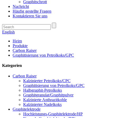
Graphitschrott
Nachricht
Häufig gestellte Fragen
Kontaktieren Sie uns
English
Heim
Produkte
Carbon Raiser
Graphitisierung von Petrolkoks/GPC
Kategorien
Carbon Raiser
Kalzinierter Petrolkoks/CPC
Graphitisierung von Petrolkoks/GPC
Halbgraphit-Petrolkoks
Graphitgranulat/Graphitpulver
Kalzinierte Anthrazitkohle
Kalzinierter Nadelkoks
Graphitelektrode
Hochleistungs-Graphitelektrode/HP