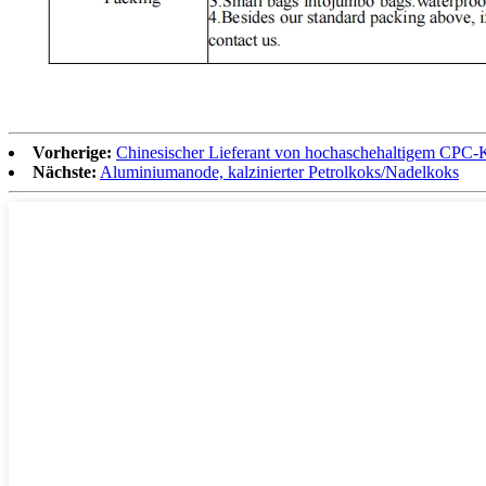
Vorherige:
Chinesischer Lieferant von hochaschehaltigem CPC-
Nächste:
Aluminiumanode, kalzinierter Petrolkoks/Nadelkoks