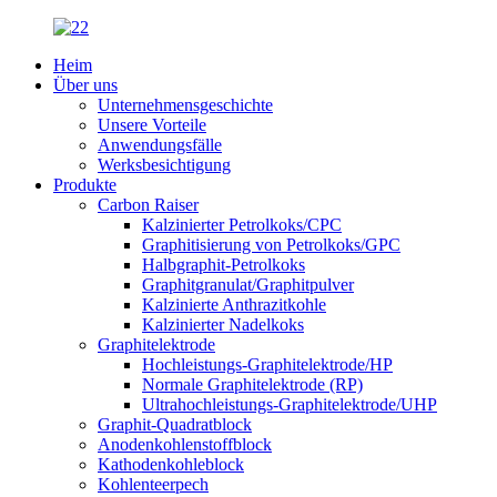
Heim
Über uns
Unternehmensgeschichte
Unsere Vorteile
Anwendungsfälle
Werksbesichtigung
Produkte
Carbon Raiser
Kalzinierter Petrolkoks/CPC
Graphitisierung von Petrolkoks/GPC
Halbgraphit-Petrolkoks
Graphitgranulat/Graphitpulver
Kalzinierte Anthrazitkohle
Kalzinierter Nadelkoks
Graphitelektrode
Hochleistungs-Graphitelektrode/HP
Normale Graphitelektrode (RP)
Ultrahochleistungs-Graphitelektrode/UHP
Graphit-Quadratblock
Anodenkohlenstoffblock
Kathodenkohleblock
Kohlenteerpech