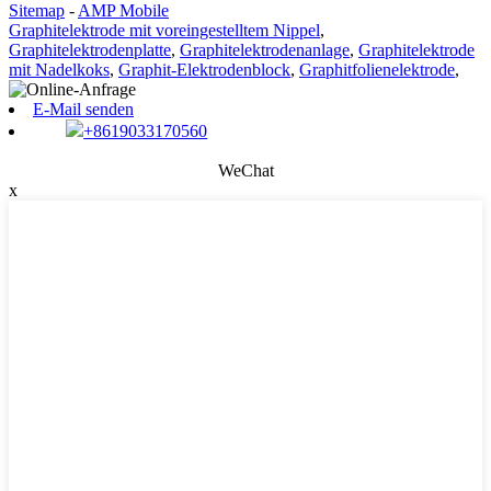
Sitemap
-
AMP Mobile
Graphitelektrode mit voreingestelltem Nippel
,
Graphitelektrodenplatte
,
Graphitelektrodenanlage
,
Graphitelektrode
mit Nadelkoks
,
Graphit-Elektrodenblock
,
Graphitfolienelektrode
,
E-Mail senden
+8619033170560
WeChat
x