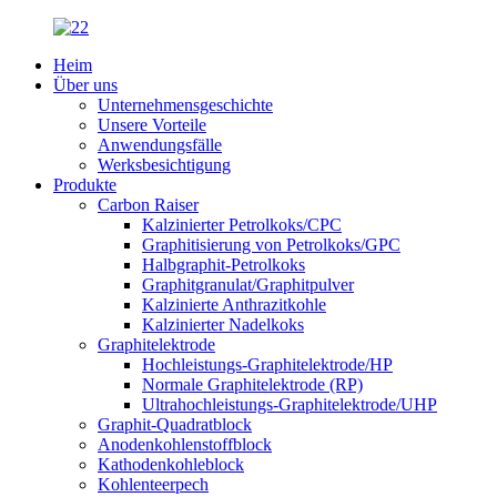
Heim
Über uns
Unternehmensgeschichte
Unsere Vorteile
Anwendungsfälle
Werksbesichtigung
Produkte
Carbon Raiser
Kalzinierter Petrolkoks/CPC
Graphitisierung von Petrolkoks/GPC
Halbgraphit-Petrolkoks
Graphitgranulat/Graphitpulver
Kalzinierte Anthrazitkohle
Kalzinierter Nadelkoks
Graphitelektrode
Hochleistungs-Graphitelektrode/HP
Normale Graphitelektrode (RP)
Ultrahochleistungs-Graphitelektrode/UHP
Graphit-Quadratblock
Anodenkohlenstoffblock
Kathodenkohleblock
Kohlenteerpech