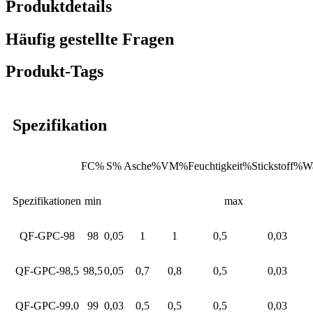
Produktdetails
Häufig gestellte Fragen
Produkt-Tags
Spezifikation
FC%
S%
Asche%
VM%
Feuchtigkeit%
Stickstoff%
Wa
Spezifikationen
min
max
QF-GPC-98
98
0,05
1
1
0,5
0,03
QF-GPC-98,5
98,5
0,05
0,7
0,8
0,5
0,03
QF-GPC-99.0
99
0,03
0,5
0,5
0,5
0,03